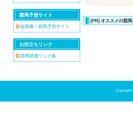
競馬予想サイト
[PR] オススメの競
超推薦！競馬予想サイト
お役立ちリンク
競馬関連リンク集
Copyri